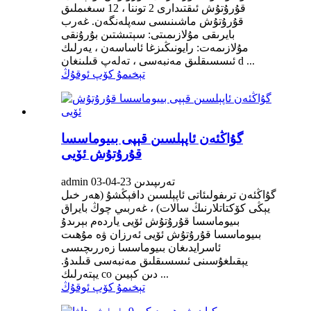
قۇرۇتۇش ئىقتىدارى 2 توننا ، 12 سىغىملىق
قۇرۇتۇش ماشىنىسى سەپلەنگەن. غەرب
بايرىقى مۇلازىمىتى: سېتىشتىن بۇرۇنقى
مۇلازىمەت: رايونىڭىزغا ئاساسەن ، يەرلىك
ئىسسىقلىق مەنبەسى ، تەلەپ قىلىنغان d ...
تېخىمۇ كۆپ ئوقۇڭ
گۇاڭئەن ئاپېلسىن قېپى بىيوماسسا
قۇرۇتۇش ئۆيى
admin تەرىپىدىن 23-04-03
گۇاڭئەن ترىفولىئاتى ئاپېلسىن دافېڭشۇ (ھەر خىل
يېڭى كۆكتاتلارنىڭ سالات) ، غەربىي چوڭ بايراق
بىيوماسسا قۇرۇتۇش ئۆيى ياردەم بېرىدۇ
بىيوماسسا قۇرۇتۇش ئۆيى ئەرزان ۋە مۇھىت
ئاسرايدىغان بىيوماسسا زەررىچىسى
يېقىلغۇسىنى ئىسسىقلىق مەنبەسى قىلىدۇ.
يېتەرلىك co دىن كېيىن ...
تېخىمۇ كۆپ ئوقۇڭ