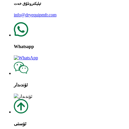
ئېلېكترونلۇق خەت
info@dryequipmfr.com
Whatsapp
ئۈندىدار
ئۈستى