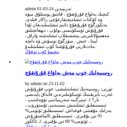
admin تەرىپىدىن 24-03-01
كىچىك بەلۋاغ قۇرۇتقۇچ ، قاتتىق پوستلۇق مېۋە
ۋە كۆكتات ئىشلەپچىقارغۇچى زاكاز قىلدى.
يەتكۈزگۈچ قۇرۇتقۇچ دائىم ئىشلىتىلىدىغان ئۇدا
قۇرۇتۇش ئۈسكۈنىسى بولۇپ ، دېھقانچىلىق
مەھسۇلاتلىرىنى پىششىقلاپ ئىشلەشتە ۋاراق ،
لېنتا ، خىش ، سۈزگۈچ توسۇش ۋە دانچە
ماددىلارنى قۇرۇتۇشتا كۆپ ئىشلىتىلىدۇ.
تېخىمۇ كۆپ ئوقۇڭ
روسىيەلىك خوپ مەش بەلۋاغ قۇرۇتقۇچ
by admin on 23-11-02
ئورنى: روسىيەنىڭ ئىشلىتىلىشى: خوپ قۇرۇتۇش
غەرب بايرىقىنىڭ ئۈسكۈنىلىرىدىن قانداق پايدىسى
بار؟ 1. ئېنېرگىيە سەرپىياتىنى تۆۋەنلىتىپ ،
ئىسسىقلىق ئىشلىتىش نىسبىتىنى ئۆستۈرۈپ ،
يەرلىك مۇھىتنى قوغداش. ئىسسىقلىق ئۈنۈمى%
95 تىن يۇقىرى ، ئىسسىقلىق ئالماشتۇرۇش
ئۈنۈمى% 80 تىن يۇقىرى. 2. ئاككور ...
تېخىمۇ كۆپ ئوقۇڭ