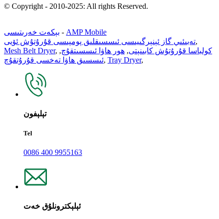
© Copyright - 2010-2025: All rights Reserved.
AMP Mobile
-
بېكەت خەرىتىسى
,
تەبىئىي گاز ئېنېرگىيىسى ئىسسىقلىق پومپىسى قۇرۇتۇش ئۆيى
كولباسا قۇرۇتۇش كابىنېتى
,
ھور ھاۋا ئىسسىتقۇچ
,
,
Mesh Belt Dryer
,
Tray Dryer
,
ئىسسىق ھاۋا تەخسى قۇرۇتقۇچ
تېلېفون
Tel
0086 400 9955163
ئېلېكترونلۇق خەت