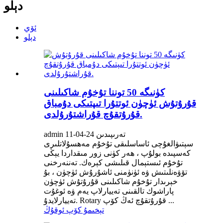
دېلو
ئۆي
دېلو
كۈنىگە 50 توننا تۇخۇم شاكىلىنى
قۇرۇتۇش ئۈچۈن ئوتتۇرا تىپتىكى دۇمباق
قۇرۇتقۇچ قۇراشتۇرۇلدى.
admin تەرىپىدىن 24-04-11
سېتىۋالغۇچى ئاساسلىقى تۇخۇم مەھسۇلاتلىرى
كەسپىدە بولۇپ ، ھەر كۈنى زور مىقداردا يېڭى
تۇخۇم ئىستېمال قىلىشى كېرەك. تەننەرخنى
تۆۋەنلىتىش ۋە ئۈنۈمنى ئاشۇرۇش ئۈچۈن ، بۇ
خېرىدار تۇخۇم شاكىلىنى قۇرۇتۇش ئۈچۈن
پاراشوك تالقىنى تەييارلاپ يەم ۋە ئوغۇت
تەييارلايدۇ. Rotary قۇرۇتقۇچ ئەڭ كۆپ ...
تېخىمۇ كۆپ ئوقۇڭ