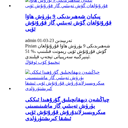
پىكيان شەھىرىدىكى 9 يۈرۈش ھاۋا
قۇرۇتۇلغان گۆش تەبىئىي گاز قۇرۇتۇش
ئۆيى
admin تەرىپىدىن 23-03-01
Pixian شەھىرىدىكى 9 يۈرۈش ھاۋا قۇرۇتۇلغان
گۆش قۇرۇتۇش ئۆيى رېمونت قىلىنىپ ،% 51
ئېنېرگىيە سەرپىياتى تېجەپ قېلىندى.
تېخىمۇ كۆپ ئوقۇڭ
چياڭشەن دېھقانچىلىق گۇرۇھىدا ئىككى
يۈرۈش تەبىئىي گاز ماشىنىسىنى
مىكروبسىزلاندۇرۇش قۇرۇتۇش ئۆيى
ئىشقا كىرىشتۈرۈلدى