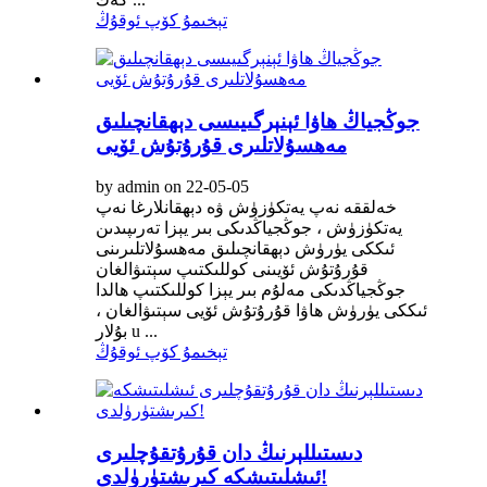
تېخىمۇ كۆپ ئوقۇڭ
جوڭجياڭ ھاۋا ئېنېرگىيىسى دېھقانچىلىق
مەھسۇلاتلىرى قۇرۇتۇش ئۆيى
by admin on 22-05-05
خەلققە نەپ يەتكۈزۈش ۋە دېھقانلارغا نەپ
يەتكۈزۈش ، جوڭجياڭدىكى بىر يېزا تەرىپىدىن
ئىككى يۈرۈش دېھقانچىلىق مەھسۇلاتلىرىنى
قۇرۇتۇش ئۆيىنى كوللىكتىپ سېتىۋالغان
جوڭجياڭدىكى مەلۇم بىر يېزا كوللىكتىپ ھالدا
ئىككى يۈرۈش ھاۋا قۇرۇتۇش ئۆيى سېتىۋالغان ،
بۇلار u ...
تېخىمۇ كۆپ ئوقۇڭ
دىستىللېرنىڭ دان قۇرۇتقۇچلىرى
ئىشلىتىشكە كىرىشتۈرۈلدى!