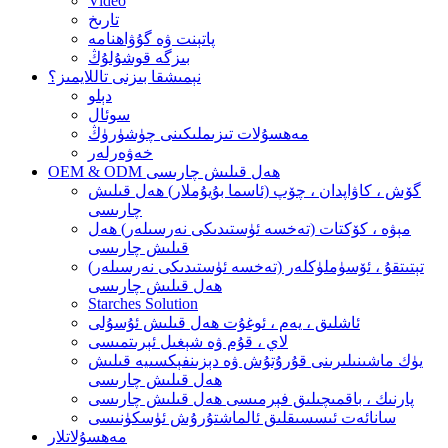
Video
تارىخ
پاتېنت ۋە گۇۋاھنامە
بىزگە قوشۇلۇڭ
نېمىشقا بىزنى تاللايمىز؟
دېلو
سوئال
مەھسۇلات تىزىملىكىنى چۈشۈرۈڭ
خەۋەرلەر
OEM & ODM ھەل قىلىش چارىسى
گۆش ، كاۋاپدان ، چۆپ (ئاسما بۇيۇملار) ھەل قىلىش
چارىسى
مېۋە ، كۆكتات (تەخسە ئۈستىدىكى نەرسىلەر) ھەل
قىلىش چارىسى
تېتىتقۇ ، ئۆسۈملۈكلەر (تەخسە ئۈستىدىكى نەرسىلەر)
ھەل قىلىش چارىسى
Starches Solution
ئاشلىق ، يەم ، ئوغۇت ھەل قىلىش ئۇسۇلى
لاي ، قۇم ۋە شېغىل ئېرىتمىسى
يۈك ماشىنىلىرىنى قۇرۇتۇش ۋە دېزىنفېكسىيە قىلىش
ھەل قىلىش چارىسى
پارنىك ، باقمىچىلىق فېرمىسى ھەل قىلىش چارىسى
سانائەت ئىسسىقلىق ئالماشتۇرۇش ئۈسكۈنىسى
مەھسۇلاتلار