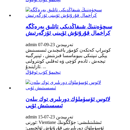
سىچۈەننىڭ شىفاڭدىكى تاتلىق بەرەڭگە
كراخمال قۇرۇتۇش ئۆيىنى ئۆزگەرتىش
admin تەرىپىدىن 23-09-07
كونىراپ كەتكەن كۆمۈر ياغىچىدىن ئىسسىنىش
يېڭى تىپتىكى بىيوماسسا قىزىتىش ، ئېنېرگىيە
تېجەش ، ئادەم كۈچى ۋە ئەقلىي كونترولنى
ئازايتىدۇ. ...
تېخىمۇ كۆپ ئوقۇڭ
لائوس ئۆسۈملۈك دورىلىرى توك بىلەن
ئىسسىتىش ئۆيى
admin تەرىپىدىن 23-07-15
ئورنى: Vientiane ئىشلىتىلىشى: جۇڭگونىڭ
ئۆسۈملۈك دورىلىرىنى قۇرۇتۇش ئۆلچىمى: