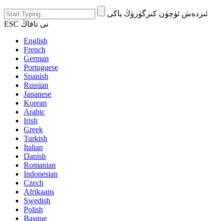
ئىزدەش ئۈچۈن كىرگۈزۈڭ ياكى
ESC نى تاقاڭ
English
French
German
Portuguese
Spanish
Russian
Japanese
Korean
Arabic
Irish
Greek
Turkish
Italian
Danish
Romanian
Indonesian
Czech
Afrikaans
Swedish
Polish
Basque