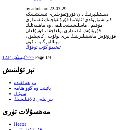
by admin on 22-03-29
دىستىللېرنىڭ دان قۇرۇتقۇچلىرى ئىشلىتىشكە
كىرىشتۈرۈلدى! ئايلانما قۇرۇتقۇچنىڭ ئىقتىدارى
مۇقىم ، ماسلىشىشچانلىقى ۋە ماھىيەتلىك
قۇرۇتۇش ئىقتىدارى بولغاچقا ، قۇرۇلغان
قۇرۇتۇش ماشىنىلىرىنىڭ بىرى بولۇپ ، كانچىلىق ،
مېتاللورگىيە ، كون ...
تېخىمۇ كۆپ ئوقۇڭ
Page 1/4
>>
كېيىنكى>
4
3
2
1
تېز ئۇلىنىش
بىز ھەققىدە
پاتېنت ۋە گۇۋاھنامە
سوئال
بىز بىلەن ئالاقىلىشىڭ
مەھسۇلات تۈرى
Heater
قۇرۇتۇش ئۆيى