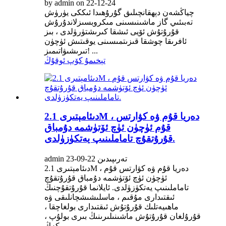
by admin on 22-12-24
چياڭشەن دېھقانچىلىق گۇرۇھىدا ئىككى يۈرۈش
تەبىئىي گاز ماشىنىسىنى مىكروبسىزلاندۇرۇش
قۇرۇتۇش ئۆيى ئىشقا كىرىشتۈرۈلدى ، بىز
ئافرىقا چوشقا قىزىتمىسىنى يوقىتىش ئۈچۈن
تىرىشىۋاتىمىز! ...
تېخىمۇ كۆپ ئوقۇڭ
دىئامېتىرى 2.1M ، دەريا قۇم ۋە كۋارتس
قۇم ئۈچۈن ئۈچ ئۆتۈشمە دۇمباق
قۇرۇتقۇچ تاماملىنىپ يەتكۈزۈلدى.
admin تەرىپىدىن 22-09-23
دىئامېتىرى 2.1M ، دەريا قۇم ۋە كۋارتس قۇم
ئۈچۈن ئۈچ ئۆتۈشمە دۇمباق قۇرۇتقۇچ
تاماملىنىپ يەتكۈزۈلدى. ئايلانما قۇرۇتقۇچنىڭ
ئىقتىدارى مۇقىم ، ماسلىشىشچانلىقى ۋە
ماھىيەتلىك قۇرۇتۇش ئىقتىدارى بولغاچقا ،
قۇرۇلغان قۇرۇتۇش ماشىنىلىرىنىڭ بىرى بولۇپ ،
كەڭ ...