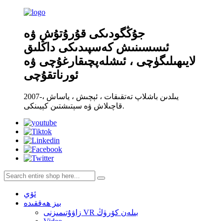
جۇڭگودىكى قۇرۇتۇش ۋە
ئىسسىنىش كەسپىدىكى داڭلىق
لايىھىلىگۈچى ، ئىشلەپچىقارغۇچى ۋە
ئورناتقۇچى
2007-يىلدىن باشلاپ تەتقىقات ، ئېچىش ، ياساش ،
قاچىلاش ۋە سېتىشتىن كېيىنكى.
ئۆي
بىز ھەققىدە
زاۋۇتىمىزنى VR بىلەن كۆرۈڭ