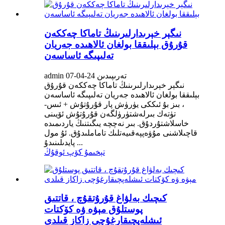
نىگېر خېرىدارلىرىنىڭ تاماكا چەككەن
قۇرۇق بېلىققا بولغان ئالاھىدە جەريان
تەلىپىگە ئاساسەن
admin تەرىپىدىن 24-04-07
نىگېر خېرىدارلىرىنىڭ تاماكا چەككەن قۇرۇق
بېلىققا بولغان ئالاھىدە جەريان تەلىپىگە ئاساسەن
، بىز بۇ ئىككى يۈرۈش پار قۇرۇتۇش + ئىس-
تۈتەك بىرلەشتۈرۈلگەن قۇرۇتۇش ئۆيىنى
خاسلاشتۇردۇق. بىر نەچچە يىگىتنىڭ ياردىمىدە
قاچىلاشنى مۇۋەپپەقىيەتلىك تاماملىدۇق. ئۇ مول
پايدىلىنىدۇ ...
تېخىمۇ كۆپ ئوقۇڭ
كىچىك بەلۋاغ قۇرۇتقۇچ ، قاتتىق
پوستلۇق مېۋە ۋە كۆكتات
ئىشلەپچىقارغۇچى زاكاز قىلدى