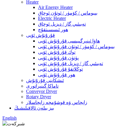
Heater
Air Energy Heater
بىيوماس / كۆمۈر / ئوتۇن ئوچاق
Electric Heater
تەبىئىي گاز / دىزېل ئوچاق
ھور ئىسسىتقۇچ
قۇرۇتۇش ئۆيى
ھاۋا ئېنېرگىيىسى قۇرۇتۇش ئۆيى
بىيوماس / كۆمۈر / ئوتۇن قۇرۇتۇش ئۆيى
توك قۇرۇتۇش ئۆيى
پۈتۈن قۇرۇتۇش ئۆيى
تەبىئىي گاز / دىزېل قۇرۇتۇش ئۆيى
توڭلاتقۇ قۇرۇتۇش ئۆيى
ھور قۇرۇتۇش ئۆيى
ئىشكاپنى قۇرۇتۇش
تاماكا گېنېراتورى
Conveyor Dryer
Rotary Dryer
زاپچاس ۋە قوشۇمچە زاپچاسلار
بىز بىلەن ئالاقىلىشىڭ
English