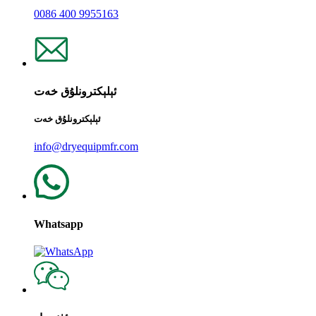
0086 400 9955163
ئېلېكترونلۇق خەت
ئېلېكترونلۇق خەت
info@dryequipmfr.com
Whatsapp