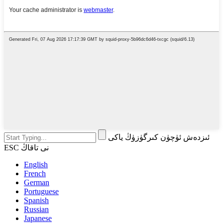
ئىزدەش ئۈچۈن كىرگۈزۈڭ ياكى
ESC نى تاقاڭ
English
French
German
Portuguese
Spanish
Russian
Japanese