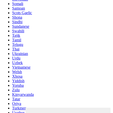
Somali
Samoan
Scots Gaelic
Shona
Sindhi
Sundanese
Swahili
Tajik
Tamil
Telugu
Thai
Ukrainian
Urdu
Uzbek
Vietnamese
Welsh
Xhosa
Yiddish
Yoruba
Zulu
Kinyarwanda
Tatar
Oriya
Turkmen
Uyghur