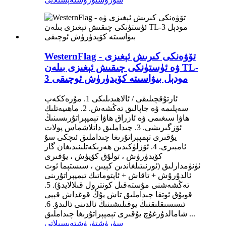
WesternFlag - تۆۋەنكى كىرىش ئېغىزى
ۋە ئۈستۈنكى چىقىش ئېغىزى بىلەن TL-
3 مودېل بىۋاسىتە كۆيدۈرۈش ئوچىقى
ئارتۇقچىلىقى / ئالاھىدىلىكى 1. مۇرەككەپ
سەپلىمە ۋە جاپالىق تەڭشەش. 2. ماھىيەتلىك
ھاۋا سىغىمى ۋە ئازراق ھاۋا تېمپېراتۇرىسىنىڭ
ئۆزگىرىشى. 3. چىداملىق داتلاشماس پولات
يۇقىرى تېمپېراتۇرىغا چىداملىق ئىچكى سۇ
ئامبىرى. 4. ئۆزلۈكىدىن ھەرىكەتلىنىدىغان گاز
كۆيدۈرۈش ، تولۇق كۆيۈش ، يۇقىرى
ئۈنۈمدارلىق (ئورنىتىلغاندىن كېيىن ، سىستېما ئوت
ئالدۇرۇش + تاقاش + ئاپتوماتىك تېمپېراتۇرىنى
تەڭشەشنى مۇستەقىل كونترول قىلالايدۇ). 5.
قويۇق ئوتقا چىداملىق تاش يۇڭ قوغداش قېپى
ئىسسىقلىقنىڭ يوقىلىشىنىڭ ئالدىنى ئالىدۇ. 6.
شامالدۇرغۇچ يۇقىرى تېمپېراتۇرىغا چىداملىق ...
سۈرۈشتۈرۈش
تەپسىلاتى