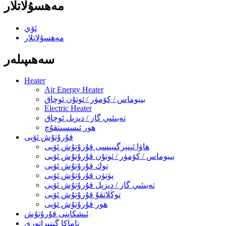
مەھسۇلاتلار
ئۆي
مەھسۇلاتلار
سەھىپىلەر
Heater
Air Energy Heater
بىيوماس / كۆمۈر / ئوتۇن ئوچاق
Electric Heater
تەبىئىي گاز / دىزېل ئوچاق
ھور ئىسسىتقۇچ
قۇرۇتۇش ئۆيى
ھاۋا ئېنېرگىيىسى قۇرۇتۇش ئۆيى
بىيوماس / كۆمۈر / ئوتۇن قۇرۇتۇش ئۆيى
توك قۇرۇتۇش ئۆيى
پۈتۈن قۇرۇتۇش ئۆيى
تەبىئىي گاز / دىزېل قۇرۇتۇش ئۆيى
توڭلاتقۇ قۇرۇتۇش ئۆيى
ھور قۇرۇتۇش ئۆيى
ئىشكاپنى قۇرۇتۇش
تاماكا گېنېراتورى