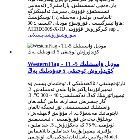
ياردەمچى ئىسسىقلىق. پارامېتىرلار (ئەمەلىي
ئىسسىتقۇچ قۇۋۋىتى سىزنىڭ تەلىپىڭىزگە
ئاساسەن بولىدۇ ، مەسىلەن :) ئۈسكۈنىنىڭ
ئىسمى: 30P ھاۋا ئېنېرگىيىسى قۇرۇتقۇچ مودېلى:
AHRD300S-X-HJ كىرگۈزۈش قۇۋۋىتى sup ...
سۈرۈشتۈرۈش
تەپسىلاتى
WesternFlag - TL-5 مودېل ۋاسىتىلىك
كۆيدۈرۈش ئوچىقى 5 قەۋەتلىك يەڭ
ئارتۇقچىلىقى / ئالاھىدىلىكى 1. توختىماي بېسىم ۋە
تېمپېراتۇرىدا پاكىز ھاۋا بىلەن تەمىنلەش. 2.
تېمپېراتۇرىنىڭ كەڭ تەڭشىلىشى: 40 ~ 300 ℃. 3.
گاز چىقىرىش مىقدارىغا ماس كېلىدىغان
ۋاسىتىلىك ئىسسىنىشنى ئۆز ئىچىگە ئالغان
ئاپتوماتىك مەشغۇلات. 4. مۇۋاپىق لايىھىلەش ،
بوشلۇق تېجەش قۇرۇلمىسى ، ئىسسىقلىق
ئۈنۈمىنى% 75 كە يەتكۈزۈش. 5. چىداملىق ،
يۇقىرى تېمپېراتۇرىغا چىداملىق داتلاشماس
پولاتتىن ياسالغان ئىچكى باك. ئۆلچىمى Model