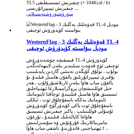
TL5 چىقىرىش ئىسسىقلىقى (× 104Kcal / h)
چىقىرىش تېمپېراتۇرىسى ...
سۈرۈشتۈرۈش
تەپسىلاتى
WesternFlag - 3 قەۋەتلىك يەڭلىك TL-4
مودېل بىۋاسىتە كۆيدۈرۈش ئوچىقى
قىسقىچە چۈشەندۈرۈش TL-4 كۆيدۈرۈش
ئوچىقى ئۈچ قەۋەت سىلىندىر بىلەن لايىھەلەنگەن
بولۇپ ، تولۇق كۆيگەن تەبىئىي گازدىن پايدىلىنىپ
يۇقىرى تېمپېراتۇرىلىق يالقۇن ھاسىل قىلىدۇ. بۇ
يالقۇن ساپ ھاۋا بىلەن ئارىلاشتۇرۇلۇپ ، ھەر
خىل قوللىنىشچان پروگراممىلارغا ئېھتىياجلىق
ئىسسىق ھاۋا ھاسىل قىلىنىدۇ. ئوچاقتا ئاپتوماتىك
ئاپتوماتىك يەككە باسقۇچلۇق ئوت ، ئىككى
باسقۇچلۇق ئوت ياكى كۆيدۈرگۈچ كۆيدۈرۈش
ئۇسۇلى قوللىنىلىپ ، پاكىز چىقىرىش ئىسسىق
ھاۋاغا كاپالەتلىك قىلىنىدۇ ، نۇرغۇن
ماتېرىياللارنىڭ قۇرۇتۇش ۋە سۇسىزلىنىش
ئېھتىياجىنى قاندۇرىدۇ. تاشقى ساپ ھاۋا f ...
سۈرۈشتۈرۈش
تەپسىلاتى