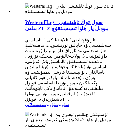
WesternFlag - سول-ئوڭ ئايلىنىشى
بىلەن ZL-2 مودېل پار ھاۋا ئىسسىتقۇچ
ئارتۇقچىلىقى / ئالاھىدىلىكى 1. ئاساسىي
سەپلىمىسى ۋە جاپالىق ئورنىتىش. 2. ماھىيەتلىك
ھاۋا سىغىمى ۋە ئازراق ھاۋا تېمپېراتۇرىسىنىڭ
داۋالغۇشى. 3. پولات-ئاليۇمىن ئىنچىكە تۇرۇبا ،
ئالاھىدە ئىسسىقلىق ئالماشتۇرۇش ئۈنۈمى.
ئاساسى تۇرۇبا 8163 يوچۇقسىز تۇرۇبا يولىدىن
ياسالغان ، بۇ بېسىمغا قارشى ئىممۇنىتېت ۋە
ئۇزۇن مۇددەتلىك. 4. ئېلېكتر ھور كلاپانى
بېكىتىلگەن تېمپېراتۇرىغا ئاساسەن قوبۇل
قىلىشنى تەڭشەيدۇ ، تاقايدۇ ياكى ئاپتوماتىك
ئاچىدۇ ، بۇ ئارقىلىق تېمپېراتۇرىنى توغرا
باشقۇرىدۇ. 5. قويۇق f ...
سۈرۈشتۈرۈش
تەپسىلاتى