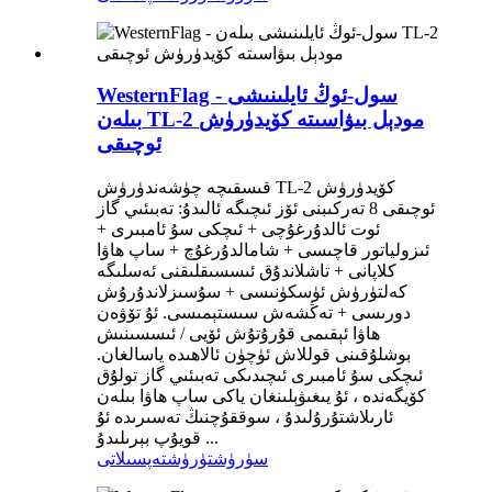
WesternFlag - سول-ئوڭ ئايلىنىشى
بىلەن TL-2 مودېل بىۋاسىتە كۆيدۈرۈش
ئوچىقى
قىسقىچە چۈشەندۈرۈش TL-2 كۆيدۈرۈش
ئوچىقى 8 تەركىبنى ئۆز ئىچىگە ئالىدۇ: تەبىئىي گاز
ئوت ئالدۇرغۇچى + ئىچكى سۇ ئامبىرى +
ئىزولياتور قاچىسى + شامالدۇرغۇچ + ساپ ھاۋا
كلاپانى + تاشلاندۇق ئىسسىقلىقنى ئەسلىگە
كەلتۈرۈش ئۈسكۈنىسى + سۇسىزلاندۇرۇش
دورىسى + تەڭشەش سىستېمىسى. ئۇ تۆۋەن
ھاۋا ئېقىمى قۇرۇتۇش ئۆيى / ئىسسىنىش
بوشلۇقىنى قوللاش ئۈچۈن ئالاھىدە ياسالغان.
ئىچكى سۇ ئامبىرى ئىچىدىكى تەبىئىي گاز تولۇق
كۆيگەندە ، ئۇ يىغىۋېلىنغان ياكى ساپ ھاۋا بىلەن
ئارىلاشتۇرۇلىدۇ ، سوققۇچنىڭ تەسىرىدە ئۇ
قويۇپ بېرىلىدۇ ...
سۈرۈشتۈرۈش
تەپسىلاتى