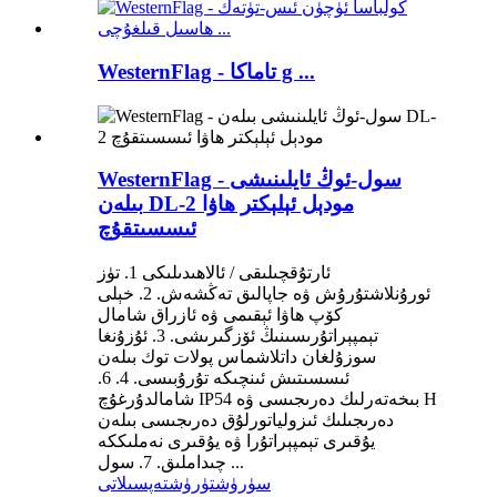
WesternFlag - تاماكا g ...
WesternFlag - سول-ئوڭ ئايلىنىشى
بىلەن DL-2 مودېل ئېلېكتر ھاۋا
ئىسسىتقۇچ
ئارتۇقچىلىقى / ئالاھىدىلىكى 1. تۈز
ئورۇنلاشتۇرۇش ۋە جاپالىق تەڭشەش. 2. خېلى
كۆپ ھاۋا ئېقىمى ۋە ئازراق شامال
تېمپېراتۇرىسىنىڭ ئۆزگىرىشى. 3. ئۇزۇنغا
سوزۇلغان داتلاشماس پولات توك بىلەن
ئىسسىتىش ئىنچىكە تۇرۇبىسى. 4. 6.
شامالدۇرغۇچ IP54 بىخەتەرلىك دەرىجىسى ۋە H
دەرىجىلىك ئىزولياتورلۇق دەرىجىسى بىلەن
يۇقىرى تېمپېراتۇرا ۋە يۇقىرى نەملىككە
چىداملىق. 7. سول ...
سۈرۈشتۈرۈش
تەپسىلاتى