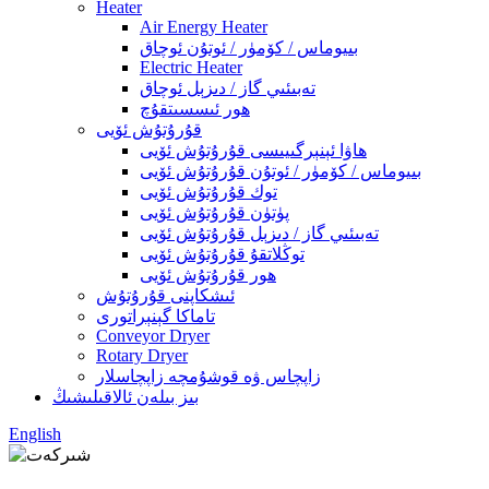
Heater
Air Energy Heater
بىيوماس / كۆمۈر / ئوتۇن ئوچاق
Electric Heater
تەبىئىي گاز / دىزېل ئوچاق
ھور ئىسسىتقۇچ
قۇرۇتۇش ئۆيى
ھاۋا ئېنېرگىيىسى قۇرۇتۇش ئۆيى
بىيوماس / كۆمۈر / ئوتۇن قۇرۇتۇش ئۆيى
توك قۇرۇتۇش ئۆيى
پۈتۈن قۇرۇتۇش ئۆيى
تەبىئىي گاز / دىزېل قۇرۇتۇش ئۆيى
توڭلاتقۇ قۇرۇتۇش ئۆيى
ھور قۇرۇتۇش ئۆيى
ئىشكاپنى قۇرۇتۇش
تاماكا گېنېراتورى
Conveyor Dryer
Rotary Dryer
زاپچاس ۋە قوشۇمچە زاپچاسلار
بىز بىلەن ئالاقىلىشىڭ
English