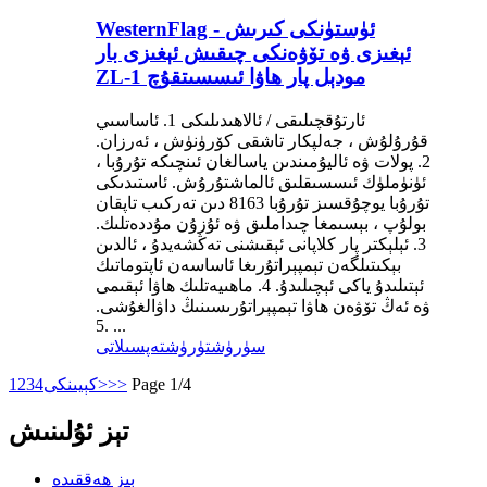
WesternFlag - ئۈستۈنكى كىرىش
ئېغىزى ۋە تۆۋەنكى چىقىش ئېغىزى بار
ZL-1 مودېل پار ھاۋا ئىسسىتقۇچ
ئارتۇقچىلىقى / ئالاھىدىلىكى 1. ئاساسىي
قۇرۇلۇش ، جەلپكار تاشقى كۆرۈنۈش ، ئەرزان.
2. پولات ۋە ئاليۇمىندىن ياسالغان ئىنچىكە تۇرۇبا ،
ئۈنۈملۈك ئىسسىقلىق ئالماشتۇرۇش. ئاستىدىكى
تۇرۇبا يوچۇقسىز تۇرۇبا 8163 دىن تەركىب تاپقان
بولۇپ ، بېسىمغا چىداملىق ۋە ئۇزۇن مۇددەتلىك.
3. ئېلېكتر پار كلاپانى ئېقىشنى تەڭشەيدۇ ، ئالدىن
بېكىتىلگەن تېمپېراتۇرىغا ئاساسەن ئاپتوماتىك
ئېتىلىدۇ ياكى ئېچىلىدۇ. 4. ماھىيەتلىك ھاۋا ئېقىمى
ۋە ئەڭ تۆۋەن ھاۋا تېمپېراتۇرىسىنىڭ داۋالغۇشى.
5. ...
سۈرۈشتۈرۈش
تەپسىلاتى
Page 1/4
>>
كېيىنكى>
4
3
2
1
تېز ئۇلىنىش
بىز ھەققىدە