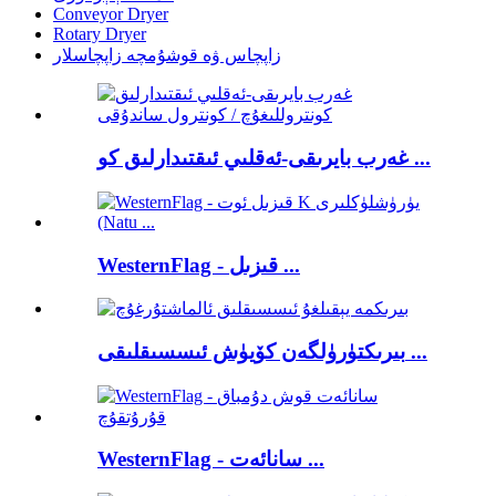
Conveyor Dryer
Rotary Dryer
زاپچاس ۋە قوشۇمچە زاپچاسلار
غەرب بايرىقى-ئەقلىي ئىقتىدارلىق كو ...
WesternFlag - قىزىل ...
بىرىكتۈرۈلگەن كۆيۈش ئىسسىقلىقى ...
WesternFlag - سانائەت ...