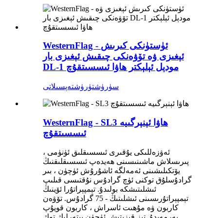
WesternFlag - ئۈستۈنكى كىرىش
ئېغىزى ۋە تۆۋەنكى چىقىش ئېغىزى بار
DL-1 مودېل ئېلېكتر ھاۋا ئىسسىتقۇچ
سۈرۈشتۈرۈش
تەپسىلاتى
WesternFlag - SL3 ھاۋا ئېنېرگىيە
ئىسسىتقۇچ
ئەۋزەللىكى يۇقىرى ئىسسىقلىق ئۈنۈمى ،
پىرىسلاش ماشىنىسىنى ھەيدەپ ئىسسىقلىقنىڭ
يۆتكىلىشىنى ئەمەلگە ئاشۇرۇش ئۈچۈن ، بىر
گرادۇسلۇق توكنى ئۈچ گرادۇس نۇقتىسى قىلىپ
ئىشلىتىشكە بولىدۇ. تېمپېراتۇرا ئۆينىڭ
تېمپېراتۇرىسىنى ئىشلىتىڭ - 75 گرادۇس. تۆۋەن
كاربون ۋە مۇھىت ئاسراش ، كاربون قويۇپ
بەرمەيدۇ. تېز قىزىتىش ئۈچۈن يېتەرلىك توك