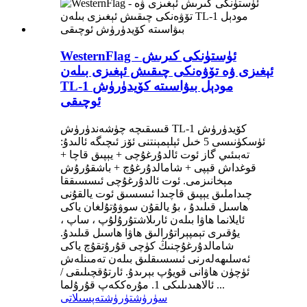
WesternFlag - ئۈستۈنكى كىرىش
ئېغىزى ۋە تۆۋەنكى چىقىش ئېغىزى بىلەن
TL-1 مودېل بىۋاسىتە كۆيدۈرۈش
ئوچىقى
قىسقىچە چۈشەندۈرۈش TL-1 كۆيدۈرۈش
ئۈسكۈنىسى 5 خىل ئېلېمېنتنى ئۆز ئىچىگە ئالىدۇ:
تەبىئىي گاز ئوت ئالدۇرغۇچى + يېپىق قاچا +
قوغداش قېپى + شامالدۇرغۇچ + باشقۇرۇش
مېخانىزمى. ئوت ئالدۇرغۇچى ئىسسىققا
چىداملىق يېپىق قاچىدا ئىسسىق ئوت يالقۇنى
ھاسىل قىلىدۇ ، بۇ يالقۇن سوۋۇتۇلغان ياكى
ئايلانما ھاۋا بىلەن ئارىلاشتۇرۇلۇپ ، ساپ ،
يۇقىرى تېمپېراتۇرالىق ھاۋا ھاسىل قىلىدۇ.
شامالدۇرغۇچنىڭ كۈچى قۇرۇتقۇچ ياكى
ئەسلىھەلەرنى ئىسسىقلىق بىلەن تەمىنلەش
ئۈچۈن ھاۋانى قويۇپ بېرىدۇ. ئارتۇقچىلىقى /
ئالاھىدىلىكى 1. مۇرەككەپ قۇرۇلما ...
سۈرۈشتۈرۈش
تەپسىلاتى