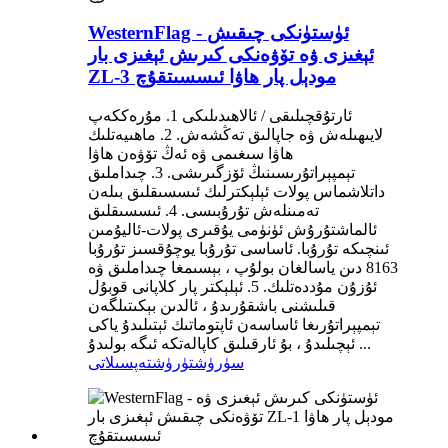
WesternFlag - ئۈستۈنكى چىقىش
ئېغىزى ۋە تۆۋەنكى كىرىش ئېغىزى بار
ZL-3 مودېل پار ھاۋا ئىسسىتقۇچ
ئارتۇقچىلىقى / ئالاھىدىلىكى 1. مۇرەككەپ
لايىھىلەش ۋە جاپالىق تەڭشەش. 2. ماھىيەتلىك
ھاۋا سىغىمى ۋە ئەڭ تۆۋەن ھاۋا
تېمپېراتۇرىسىنىڭ ئۆزگىرىشى. 3. چىداملىق
داتلاشماس پولات ئېلېكترلىك ئىسسىقلىق بىلەن
تەمىنلەش تۇرۇبىسى. 4. ئىسسىقلىق
ئالماشتۇرۇش ئۈنۈمى يۇقىرى پولات-ئاليۇمىن
ئىنچىكە تۇرۇبا. ئاساسى تۇرۇبا يوچۇقسىز تۇرۇبا
8163 دىن ياسالغان بولۇپ ، بېسىمغا چىداملىق ۋە
ئۇزۇن مۇددەتلىك. 5. ئېلېكتر پار كلاپانى قوبۇل
قىلىشنى باشقۇرىدۇ ، ئالدىن بېكىتىلگەن
تېمپېراتۇرىغا ئاساسەن ئاپتوماتىك ئېتىلىدۇ ياكى
ئېچىلىدۇ ، بۇ ئارقىلىق كاپالەتكە ئىگە بولىدۇ ...
سۈرۈشتۈرۈش
تەپسىلاتى