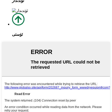
ئۈندىدار
ئۈستى