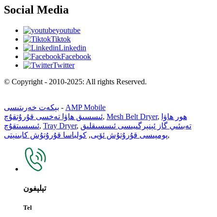
Social Media
youtube
Tiktok
Linkedin
Facebook
Twitter
© Copyright - 2010-2025: All rights Reserved.
AMP Mobile
-
بېكەت خەرىتىسى
ھور ھاۋا
,
Mesh Belt Dryer
,
ئىسسىق ھاۋا تەخسى قۇرۇتقۇچ
تەبىئىي گاز ئېنېرگىيىسى ئىسسىقلىق
,
Tray Dryer
,
ئىسسىتقۇچ
,
پومپىسى قۇرۇتۇش ئۆيى
,
كولباسا قۇرۇتۇش كابىنېتى
تېلېفون
Tel