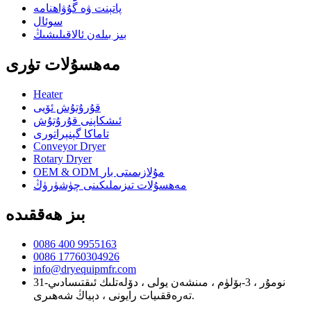
پاتېنت ۋە گۇۋاھنامە
سوئال
بىز بىلەن ئالاقىلىشىڭ
مەھسۇلات تۈرى
Heater
قۇرۇتۇش ئۆيى
ئىشكاپنى قۇرۇتۇش
تاماكا گېنېراتورى
Conveyor Dryer
Rotary Dryer
OEM & ODM مۇلازىمىتى بار
مەھسۇلات تىزىملىكىنى چۈشۈرۈڭ
بىز ھەققىدە
0086 400 9955163
0086 17760304926
info@dryequipmfr.com
31-نومۇر ، 3-بۆلۈم ، مىنشەن يولى ، دۆلەتلىك ئىقتىسادىي
تەرەققىيات رايونى ، دېياڭ شەھىرى.