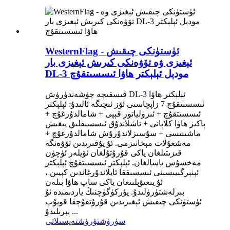
WesternFlag - ئۈستۈنكى چىقىش
ئېغىزى ۋە تۆۋەنكى كىرىش ئېغىزى بار
DL-3 مودېل ئېلېكتر ھاۋا ئىسسىتقۇچ
قىسقىچە چۈشەندۈرۈش DL-3 ئېلېكتر ھاۋا
ئىسسىتقۇچ 7 زاپچاسنى ئۆز ئىچىگە ئالىدۇ: ئېلېكتر
ئىسسىتقۇچ + ئىزولياتور قېپى + شامالدۇرغۇچ +
پاكىز ھاۋا كلاپانى + تاشلاندۇق ئىسسىقلىق يىغىش
ماشىنىسى + سۇسىزلاندۇرۇش شامالدۇرغۇچ +
مەشغۇلات مېخانىزمى. ئۇ يۇقىرىدىن تۆۋەنگە
قىزىتىلغان ياكى قۇرۇتۇلغان ئۆيلەر ئۈچۈن
مەخسۇس ياسالغان. ئېلېكتر ئىسسىتقۇچ ئېلېكتر
ئېنېرگىيىسىنى ئىسسىققا ئايلاندۇرغاندىن كېيىن ،
ئۇ يىغىۋېلىنغان ياكى ساپ ھاۋا بىلەن
بىرلەشتۈرۈلىدۇ. پۈركۈگۈچنىڭ ياردىمىدە ئۇ
ئۈستۈنكى چىقىش ئېغىزىدىن قۇرۇتقۇچقا قويۇپ
بېرىلىدۇ ...
سۈرۈشتۈرۈش
تەپسىلاتى