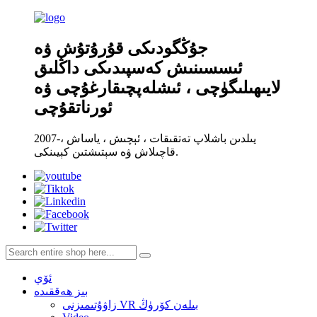
جۇڭگودىكى قۇرۇتۇش ۋە
ئىسسىنىش كەسپىدىكى داڭلىق
لايىھىلىگۈچى ، ئىشلەپچىقارغۇچى ۋە
ئورناتقۇچى
2007-يىلدىن باشلاپ تەتقىقات ، ئېچىش ، ياساش ،
قاچىلاش ۋە سېتىشتىن كېيىنكى.
ئۆي
بىز ھەققىدە
زاۋۇتىمىزنى VR بىلەن كۆرۈڭ