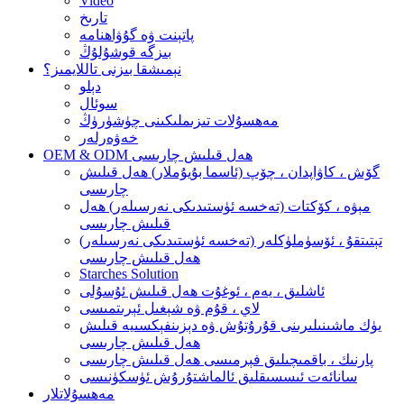
Video
تارىخ
پاتېنت ۋە گۇۋاھنامە
بىزگە قوشۇلۇڭ
نېمىشقا بىزنى تاللايمىز؟
دېلو
سوئال
مەھسۇلات تىزىملىكىنى چۈشۈرۈڭ
خەۋەرلەر
OEM & ODM ھەل قىلىش چارىسى
گۆش ، كاۋاپدان ، چۆپ (ئاسما بۇيۇملار) ھەل قىلىش
چارىسى
مېۋە ، كۆكتات (تەخسە ئۈستىدىكى نەرسىلەر) ھەل
قىلىش چارىسى
تېتىتقۇ ، ئۆسۈملۈكلەر (تەخسە ئۈستىدىكى نەرسىلەر)
ھەل قىلىش چارىسى
Starches Solution
ئاشلىق ، يەم ، ئوغۇت ھەل قىلىش ئۇسۇلى
لاي ، قۇم ۋە شېغىل ئېرىتمىسى
يۈك ماشىنىلىرىنى قۇرۇتۇش ۋە دېزىنفېكسىيە قىلىش
ھەل قىلىش چارىسى
پارنىك ، باقمىچىلىق فېرمىسى ھەل قىلىش چارىسى
سانائەت ئىسسىقلىق ئالماشتۇرۇش ئۈسكۈنىسى
مەھسۇلاتلار